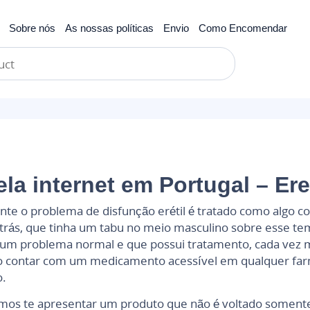
Sobre nós
As nossas políticas
Envio
Como Encomendar
il
Tadalafil
Pacotes de teste
ela internet em Portugal – Er
te o problema de disfunção erétil é tratado como algo 
rás, que tinha um tabu no meio masculino sobre esse te
 um problema normal e que possui tratamento, cada vez m
 contar com um medicamento acessível em qualquer farma
o.
emos te apresentar um produto que não é voltado somen