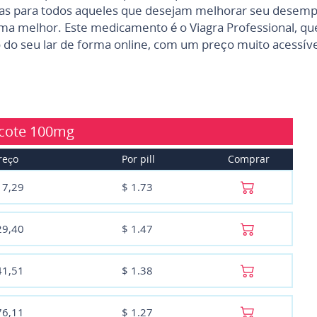
mas para todos aqueles que desejam melhorar seu desempe
a melhor. Este medicamento é o Viagra Professional, que
 do seu lar de forma online, com um preço muito acessíve
cote
100mg
reço
Por pill
Comprar
17,29
$
1.73
29,40
$
1.47
41,51
$
1.38
76,11
$
1.27