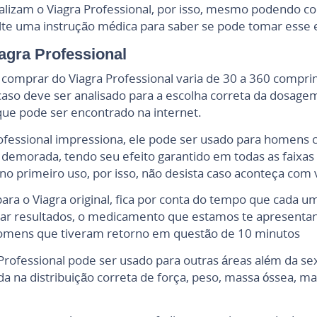
lizam o Viagra Professional, por isso, mesmo podendo co
te uma instrução médica para saber se pode tomar esse e
agra Professional
comprar do Viagra Professional varia de 30 a 360 compr
aso deve ser analisado para a escolha correta da dosag
 que pode ser encontrado na internet.
fessional impressiona, ele pode ser usado para homens co
l demorada, tendo seu efeito garantido em todas as faixas
o primeiro uso, por isso, não desista caso aconteça com 
para o Viagra original, fica por conta do tempo que cada
ntar resultados, o medicamento que estamos te apresenta
homens que tiveram retorno em questão de 10 minutos
rofessional pode ser usado para outras áreas além da sex
 na distribuição correta de força, peso, massa óssea, 