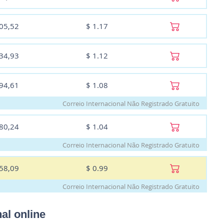
105,52
$
1.17
134,93
$
1.12
194,61
$
1.08
Correio Internacional Não Registrado Gratuito
280,24
$
1.04
Correio Internacional Não Registrado Gratuito
358,09
$
0.99
Correio Internacional Não Registrado Gratuito
al online