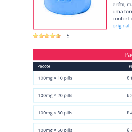
erétil, 
uma form
conforto
original
.
5
Pa
Pacote
P
100mg × 10 pills
€ 
100mg × 20 pills
€ 
100mg × 30 pills
€ 
100mg × 60 pills
€ 