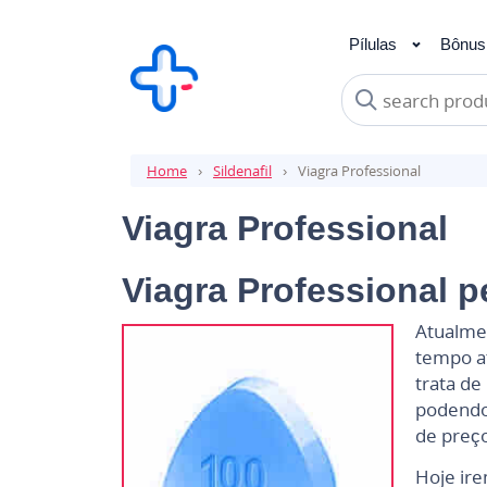
Pílulas
Bônus
Sildenafil
Vardenaf
Home
Sildenafil
Viagra Professional
Viagra Professional
Viagra Professional p
Atualmen
tempo at
trata de
podendo
de preç
Hoje ir