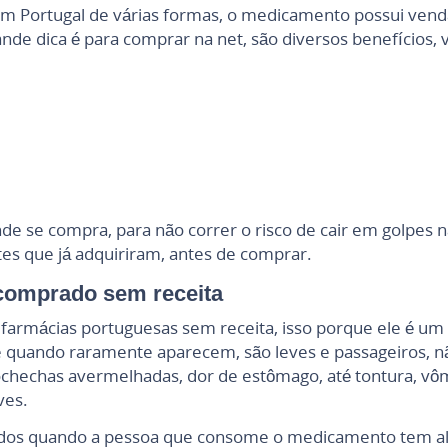
 Portugal de várias formas, o medicamento possui venda l
nde dica é para comprar na net, são diversos benefícios, ve
 se compra, para não correr o risco de cair em golpes na i
es que já adquiriram, antes de comprar.
 comprado sem receita
s farmácias portuguesas sem receita, isso porque ele é u
, e quando raramente aparecem, são leves e passageiros,
chechas avermelhadas, dor de estômago, até tontura, vôm
ves.
sados quando a pessoa que consome o medicamento tem ale