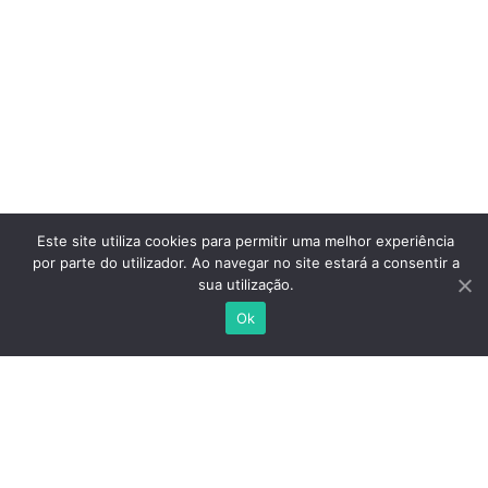
Este site utiliza cookies para permitir uma melhor experiência
por parte do utilizador. Ao navegar no site estará a consentir a
sua utilização.
Ok
Sildenafil
Vardenafil
Tadalafil