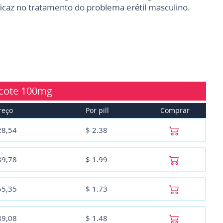
icaz no tratamento do problema erétil masculino.
cote
100mg
reço
Por pill
Comprar
28,54
$
2.38
39,78
$
1.99
55,35
$
1.73
89,08
$
1.48