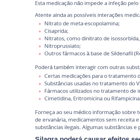
Esta medicação não impede a infeção pelo v
Atente ainda as possíveis interações medi
Nitrato de meta-escopolamina;
Cisaprida;
Nitratos, como dinitrato de isossorbida,
Nitroprussiato;
Outros fármacos à base de Sildenafil (R
Poderá também interagir com outras subst
Certas medicações para o tratamento da
Substâncias usadas no tratamento do V
Fármacos utilizados no tratamento de in
Cimetidina, Eritromicina ou Rifampicina
Forneça ao seu médico informação sobre to
de ervanária, medicamentos sem receita e 
substâncias ilegais. Algumas substâncias 
Silagra poderá causar efeitos s