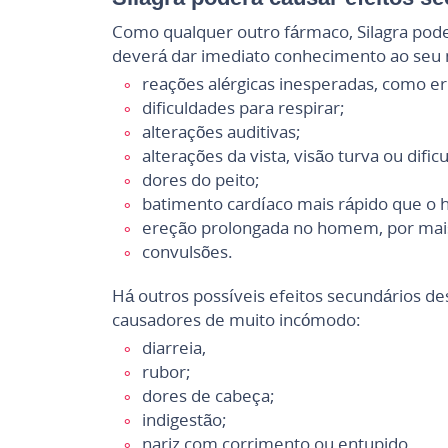
Como qualquer outro fármaco, Silagra pode
deverá dar imediato conhecimento ao seu 
reações alérgicas inesperadas, como eru
dificuldades para respirar;
alterações auditivas;
alterações da vista, visão turva ou dific
dores do peito;
batimento cardíaco mais rápido que o ha
ereção prolongada no homem, por mais
convulsões.
Há outros possíveis efeitos secundários d
causadores de muito incómodo:
diarreia,
rubor;
dores de cabeça;
indigestão;
nariz com corrimento ou entupido.