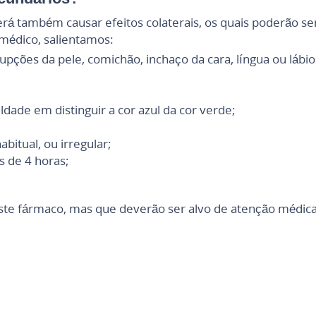
rá também causar efeitos colaterais, os quais poderão se
médico, salientamos:
pções da pele, comichão, inchaço da cara, língua ou lábio
uldade em distinguir a cor azul da cor verde;
bitual, ou irregular;
 de 4 horas;
este fármaco, mas que deverão ser alvo de atenção médica