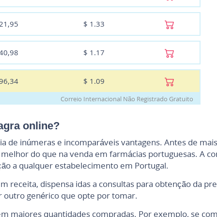
121,95
$
1.33
140,98
$
1.17
196,34
$
1.09
Correio Internacional Não Registrado Gratuito
agra online?
icia de inúmeras e incomparáveis vantagens. Antes de mai
te melhor do que na venda em farmácias portuguesas. A co
ção a qualquer estabelecimento em Portugal.
 receita, dispensa idas a consultas para obtenção da pr
 outro genérico que opte por tomar.
el em maiores quantidades compradas. Por exemplo, se 