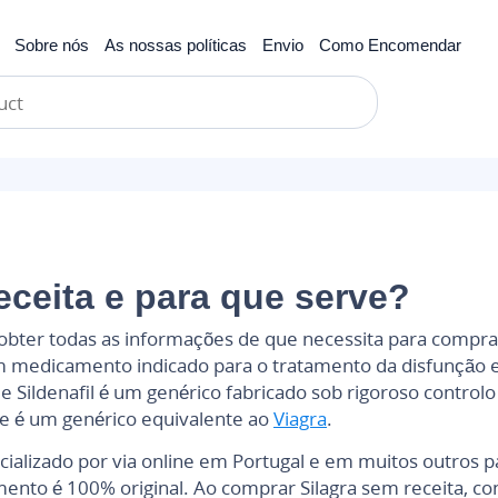
Sobre nós
As nossas políticas
Envio
Como Encomendar
il
Tadalafil
Pacotes de teste
eceita e para que serve?
 obter todas as informações de que necessita para comprar S
 medicamento indicado para o tratamento da disfunção er
de Sildenafil é um genérico fabricado sob rigoroso control
 e é um genérico equivalente ao
Viagra
.
ializado por via online em Portugal e em muitos outros
ento é 100% original. Ao comprar Silagra sem receita,