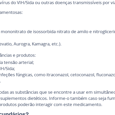
írus do VIH/Sida ou outras doenças transmissíveis por vi
camentosas:
 mononitrato de isossorbida nitrato de amilo e nitrogliceri
evatio, Aurogra, Kamagra, etc.).
âncias e produtos:
 tensão arterial;
IH/Sida;
feções fúngicas, como itraconazol, cetoconazol, fluconazo
.
das as substâncias que se encontre a usar em simultâneo
suplementos dietéticos. Informe-o também caso seja fum
e produtos poderão interagir com este medicamento.
ecundários?