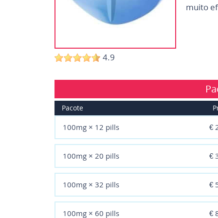
muito ef
4.9
Pa
Pacote
P
100mg × 12 pills
€ 
100mg × 20 pills
€ 
100mg × 32 pills
€ 
100mg × 60 pills
€ 