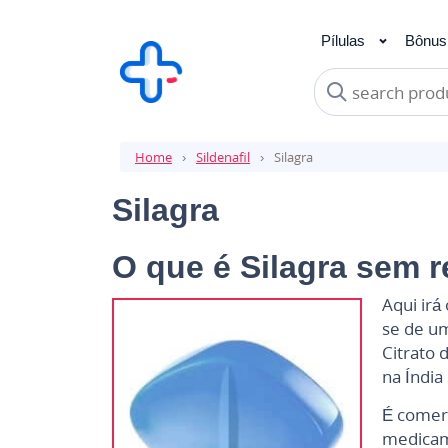
Pílulas
Bônus
Sildenafil
Vardenaf
Home
Sildenafil
Silagra
Silagra
O que é Silagra sem r
Aqui irá
se de um
Citrato 
na Índia
É comerc
medicam