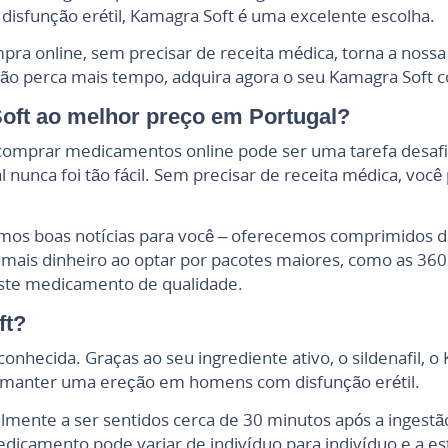
disfunção erétil, Kamagra Soft é uma excelente escolha.
ompra online, sem precisar de receita médica, torna a noss
Não perca mais tempo, adquira agora o seu Kamagra Soft c
ft ao melhor preço em Portugal?
 comprar medicamentos online pode ser uma tarefa desafi
 nunca foi tão fácil. Sem precisar de receita médica, voc
mos boas notícias para você – oferecemos comprimidos d
mais dinheiro ao optar por pacotes maiores, como as 360 
este medicamento de qualidade.
ft?
onhecida. Graças ao seu ingrediente ativo, o sildenafil, 
 e manter uma ereção em homens com disfunção erétil.
nte a ser sentidos cerca de 30 minutos após a ingestão
dicamento pode variar de indivíduo para indivíduo e a es