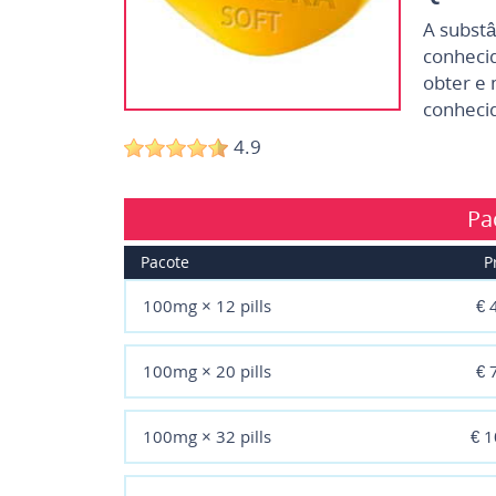
A substâ
conhecid
obter e 
conhecid
4.9
Pa
Pacote
P
100mg × 12 pills
€ 
100mg × 20 pills
€ 
100mg × 32 pills
€ 