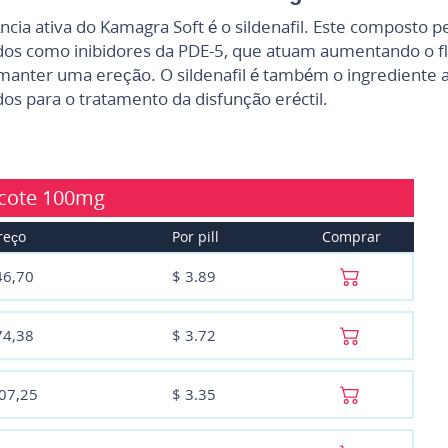
ncia ativa do Kamagra Soft é o sildenafil. Este composto
os como inibidores da PDE-5, que atuam aumentando o flu
manter uma ereção. O sildenafil é também o ingrediente
os para o tratamento da disfunção eréctil.
cote
100mg
reço
Por pill
Comprar
46,70
$
3.89
74,38
$
3.72
107,25
$
3.35