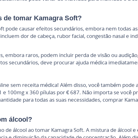
os de tomar Kamagra Soft?
 pode causar efeitos secundários, embora nem todas as 
cluem dor de cabeça, rubor facial, congestão nasal e ind
s, embora raros, podem incluir perda de visão ou audição
itos secundários, deve procurar ajuda médica imediatame
nline sem receita médica! Além disso, você também pode a
51 e 100mg x 360 pílulas por € 687. Não importa se você 
ntidade para todas as suas necessidades, comprar Kamagr
om álcool?
o de álcool ao tomar Kamagra Soft. A mistura de álcool e
ia e diminuição da capacidade de concentração. Além disso