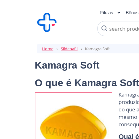
Pílulas
Bônus
Sildenafil
Vardenaf
Home
Sildenafil
Kamagra Soft
Kamagra Soft
O que é Kamagra Sof
Kamagra 
produzid
do que a
mesmo 
consequ
Qual é