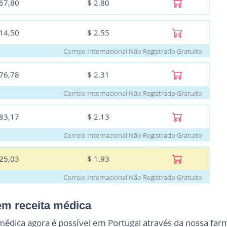
167,80
$
2.80
214,50
$
2.55
Correio Internacional Não Registrado Gratuito
276,78
$
2.31
Correio Internacional Não Registrado Gratuito
383,17
$
2.13
Correio Internacional Não Registrado Gratuito
525,03
$
1.93
Correio Internacional Não Registrado Gratuito
em receita médica
édica agora é possível em Portugal através da nossa farm